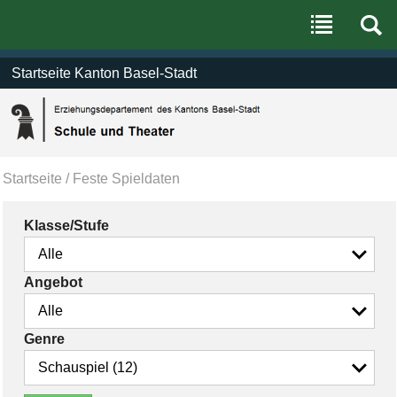
Benutzerspezifische
Direkt
Werkzeuge
zum
Inhalt
|
Direkt
Startseite Kanton Basel-Stadt
zur
Navigation
Startseite
/
Feste Spieldaten
Klasse/Stufe
Angebot
Genre