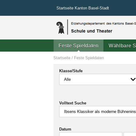
Startseite Kanton Basel-Stadt
Feste Spieldaten
Wählbare S
Startseite
/
Feste Spieldaten
Klasse/Stufe
Volltext Suche
Datum