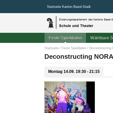
Startseite Kanton Basel-Stadt
Feste Spieldaten
Wählbare S
Startseite
/
Feste Spieldaten
/
Deconstructin
Deconstructing NOR
Montag 14.09.
19:30 - 21:15