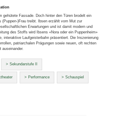
ation
m gehütete Fassade. Doch hinter den Türen brodelt ein
ls (Puppen-)Frau treibt. Ibsen erzählt vom Mut zur
ellschaftlichen Erwartungen und ist damit modern und
rbeitung des Stoffs wird Ibsens «Nora oder ein Puppenheim»
 interaktive Laufgeisterbahn präsentiert. Die Inszenierung
errollen, patriarchalen Prägungen sowie neuen, oft rechten
t auseinander.
Sekundarstufe II
theater
Performance
Schauspiel